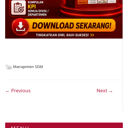
Manajemen SDM
.
Post navigation
← Previous
Next →