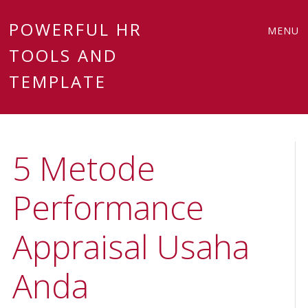
Main
Skip
POWERFUL HR
MENU
to
TOOLS AND
menu
content
TEMPLATE
5 Metode
Performance
Appraisal Usaha
Anda