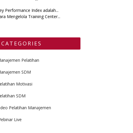
ey Performance Index adalah...
ara Mengelola Training Center...
CATEGORIES
anajemen Pelatihan
anajemen SDM
elatihan Motivasi
elatihan SDM
ideo Pelatihan Manajemen
ebinar Live