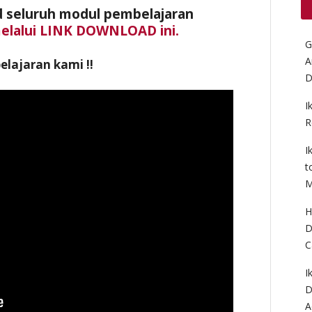
 seluruh modul pembelajaran
elalui LINK DOWNLOAD ini.
G
A
lajaran kami !!
D
I
R
I
t
M
H
D
C
I
D
A