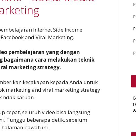
P
arketing
P
P
pembelajaran Internet Side Income
 Facebook and Viral Marketing.
P
ideo pembelajaran yang dengan
P
g bagaimana cara melakukan teknik
ral marketing strategy.
emberikan kecakapan kepada Anda untuk
 marketing and viral marketing strategy
k ndak karuan.
B
t
&
up cepat, seluruh video bisa langsung
ini. Tunggu beberapa detik, sebelum
i halaman bawah ini.