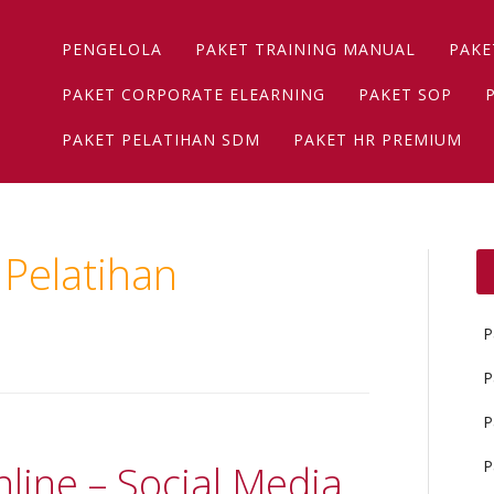
Main menu
Skip
PENGELOLA
PAKET TRAINING MANUAL
PAKE
to
content
PAKET CORPORATE ELEARNING
PAKET SOP
PAKET PELATIHAN SDM
PAKET HR PREMIUM
 Pelatihan
P
P
P
P
line – Social Media