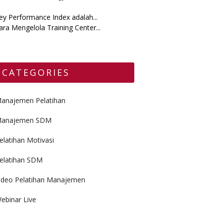
ey Performance Index adalah...
ara Mengelola Training Center...
CATEGORIES
anajemen Pelatihan
anajemen SDM
elatihan Motivasi
elatihan SDM
ideo Pelatihan Manajemen
ebinar Live