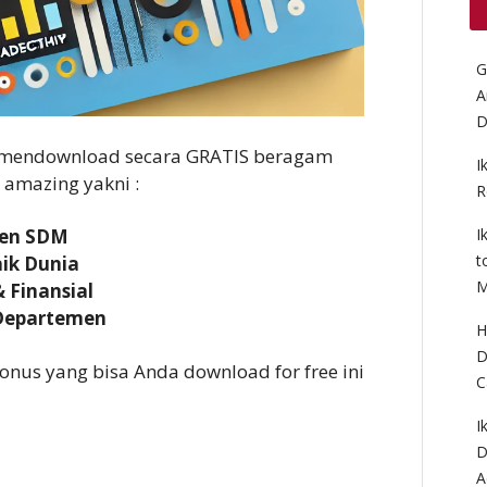
G
A
D
t mendownload secara GRATIS beragam
I
amazing yakni :
R
I
men SDM
t
aik Dunia
M
 Finansial
 Departemen
H
D
onus yang bisa Anda download for free ini
C
I
D
A