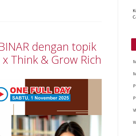
K
C
EBINAR dengan topik
 x Think & Grow Rich
M
M
P
P
V
W