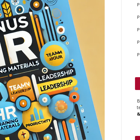
P
P
P
P
P
B
t
&