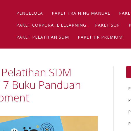
Main menu
Skip
PENGELOLA
PAKET TRAINING MANUAL
PAKE
to
content
PAKET CORPORATE ELEARNING
PAKET SOP
PAKET PELATIHAN SDM
PAKET HR PREMIUM
i Pelatihan SDM
x 7 Buku Panduan
P
opment
P
P
P