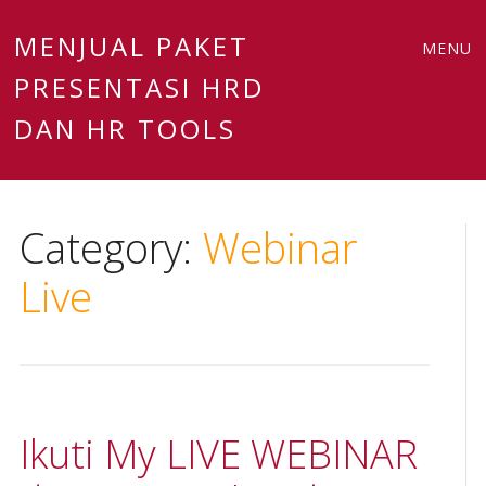
Main
Skip
MENJUAL PAKET
MENU
to
PRESENTASI HRD
menu
content
DAN HR TOOLS
Category:
Webinar
Live
Ikuti My LIVE WEBINAR