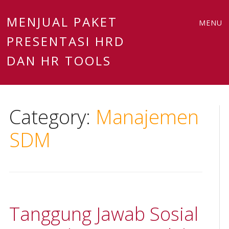
Main
Skip
MENJUAL PAKET
MENU
to
PRESENTASI HRD
menu
content
DAN HR TOOLS
Category:
Manajemen
SDM
Tanggung Jawab Sosial