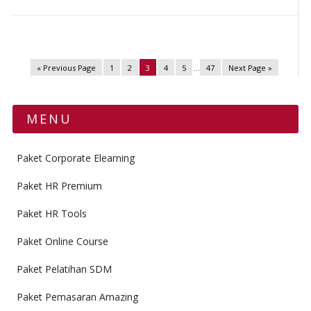
« Previous Page
1
2
3
4
5
…
47
Next Page »
MENU
Paket Corporate Elearning
Paket HR Premium
Paket HR Tools
Paket Online Course
Paket Pelatihan SDM
Paket Pemasaran Amazing