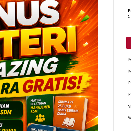
K
C
M
M
P
P
V
W