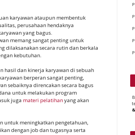
P
P
an karyawan ataupun membentuk
alitas, perusahaan hendaknya
P
karyawan yang bagus.
awan memang sangat penting untuk
P
ng dilaksanakan secara rutin dan berkala
P
engan kebutuhan.
an hasil dan kinerja karyawan di sebuah
karyawan berperan sangat penting,
an sebaiknya direncakan secara bagus
 dana untuk melakukan program
B
masuk juga
materi pelatihan
yang akan
t
&
an untuk meningkatkan pengetahuan,
aikan dengan job dan tugasnya serta