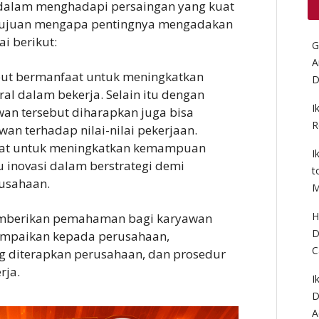
dalam menghadapi persaingan yang kuat
 tujuan mengapa pentingnya mengadakan
i berikut:
G
A
but bermanfaat untuk meningkatkan
D
al dalam bekerja. Selain itu dengan
I
an tersebut diharapkan juga bisa
R
 terhadap nilai-nilai pekerjaan.
faat untuk meningkatkan kemampuan
I
inovasi dalam berstrategi demi
t
usahaan.
M
H
emberikan pemahaman bagi karyawan
D
sampaikan kepada perusahaan,
C
g diterapkan perusahaan, dan prosedur
rja.
I
D
A