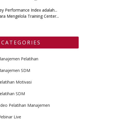
ey Performance Index adalah...
ara Mengelola Training Center...
CATEGORIES
anajemen Pelatihan
anajemen SDM
elatihan Motivasi
elatihan SDM
ideo Pelatihan Manajemen
ebinar Live