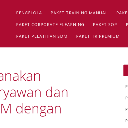
Main menu
Skip
PENGELOLA
PAKET TRAINING MANUAL
PAKE
to
content
PAKET CORPORATE ELEARNING
PAKET SOP
PAKET PELATIHAN SDM
PAKET HR PREMIUM
anakan
aryawan dan
P
P
DM dengan
P
P