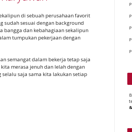
P
ekalipun di sebuah perusahaan favorit
P
ng sudah sesuai dengan background
P
sa bangga dan kebahagiaan sekalipun
dalam tumpukan pekerjaan dengan
P
P
an semangat dalam bekerja tetap saja
kita merasa jenuh dan lelah dengan
g selalu saja sama kita lakukan setiap
B
t
&