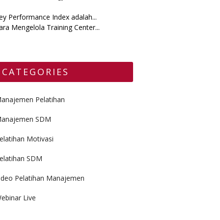
ey Performance Index adalah...
ara Mengelola Training Center...
CATEGORIES
anajemen Pelatihan
anajemen SDM
elatihan Motivasi
elatihan SDM
ideo Pelatihan Manajemen
ebinar Live