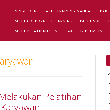
Main menu
Skip
PENGELOLA
PAKET TRAINING MANUAL
PAKE
to
content
PAKET CORPORATE ELEARNING
PAKET SOP
PAKET PELATIHAN SDM
PAKET HR PREMIUM
Karyawan
P
P
Melakukan Pelatihan
P
 Karyawan
P