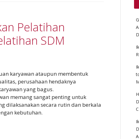
G
an Pelatihan
A
D
elatihan SDM
I
R
I
an karyawan ataupun membentuk
t
alitas, perusahaan hendaknya
M
karyawan yang bagus.
H
awan memang sangat penting untuk
D
ng dilaksanakan secara rutin dan berkala
C
engan kebutuhan.
I
D
A