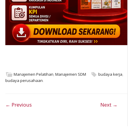
Manajemen Pelatihan
,
Manajemen SDM
budaya kerja
,
budaya perusahaan
.
Post navigation
← Previous
Next →