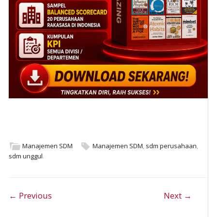
Manajemen SDM
Manajemen SDM
,
sdm perusahaan
,
sdm unggul
.
Post navigation
← Previous
Next →