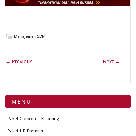
Manajemen SDM
.
Post navigation
← Previous
Next →
MENU
Paket Corporate Elearning
Paket HR Premium