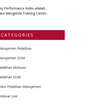
ey Performance Index adalah...
ara Mengelola Training Center...
CATEGORIES
anajemen Pelatihan
anajemen SDM
elatihan Motivasi
elatihan SDM
ideo Pelatihan Manajemen
ebinar Live