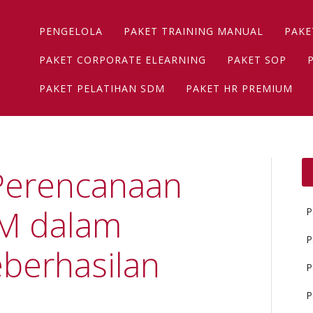
Main menu
Skip
PENGELOLA
PAKET TRAINING MANUAL
PAKE
to
content
PAKET CORPORATE ELEARNING
PAKET SOP
PAKET PELATIHAN SDM
PAKET HR PREMIUM
Perencanaan
DM dalam
P
P
berhasilan
P
P