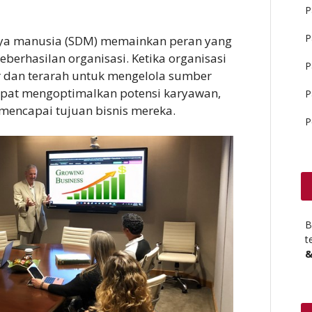
P
P
aya manusia (SDM) memainkan peran yang
berhasilan organisasi. Ketika organisasi
P
r dan terarah untuk mengelola sumber
pat mengoptimalkan potensi karyawan,
P
mencapai tujuan bisnis mereka.
P
B
t
&