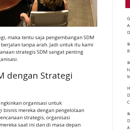
G
A
D
egi, maka tentu saja pengembangan SDM
berjalan tanpa arah. Jadi untuk itu kami
I
R
aan strategis SDM sangat penting
anisasi.
I
t
 dengan Strategi
M
H
D
C
ngkinkan organisasi untuk
gi bisnis mereka dengan pengelolaan
I
ncanaan strategis, organisasi
D
mereka saat ini dan di masa depan
A