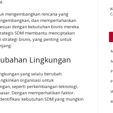
a.
K
tuk mengembangkan rencana yang
C
mengembangkan, dan mempertahankan
sesuai dengan kebutuhan bisnis mereka.
trategis SDM membantu menciptakan
strategi bisnis, yang penting untuk
njang.
M
rubahan Lingkungan
M
P
ingkungan yang selalu berubah.
ngkinkan organisasi untuk
P
ngan, seperti perkembangan teknologi,
V
pasar. Dengan memperhatikan faktor-
gidentifikasi kebutuhan SDM yang mungkin
W