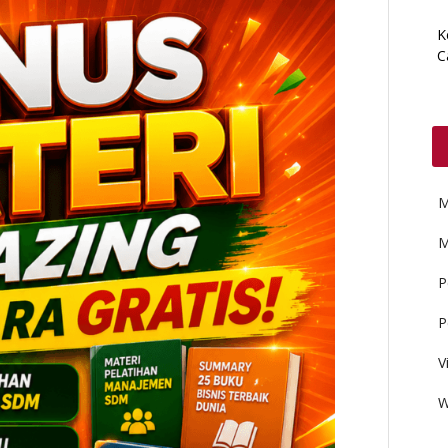
K
C
M
M
P
P
V
W