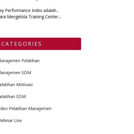
ey Performance Index adalah...
ara Mengelola Training Center...
CATEGORIES
anajemen Pelatihan
anajemen SDM
elatihan Motivasi
elatihan SDM
ideo Pelatihan Manajemen
ebinar Live