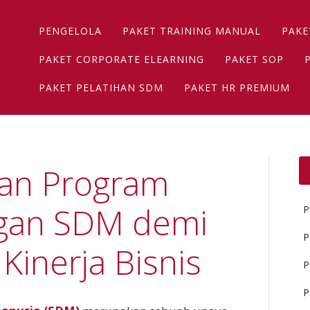
Main menu
Skip
PENGELOLA
PAKET TRAINING MANUAL
PAKE
to
content
PAKET CORPORATE ELEARNING
PAKET SOP
PAKET PELATIHAN SDM
PAKET HR PREMIUM
an Program
gan SDM demi
P
P
Kinerja Bisnis
P
P