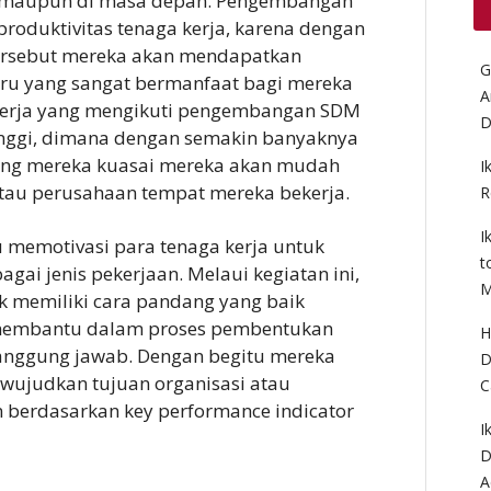
g maupun di masa depan. Pengembangan
oduktivitas tenaga kerja, karena dengan
rsebut mereka akan mendapatkan
G
u yang sangat bermanfaat bagi mereka
A
a kerja yang mengikuti pengembangan SDM
D
 tinggi, dimana dengan semakin banyaknya
ng mereka kuasai mereka akan mudah
I
atau perusahaan tempat mereka bekerja.
R
I
emotivasi para tenaga kerja untuk
t
gai jenis pekerjaan. Melaui kegiatan ini,
M
k memiliki cara pandang yang baik
 membantu dalam proses pembentukan
H
nggung jawab. Dengan begitu mereka
D
ewujudkan tujuan organisasi atau
C
n berdasarkan key performance indicator
I
D
A