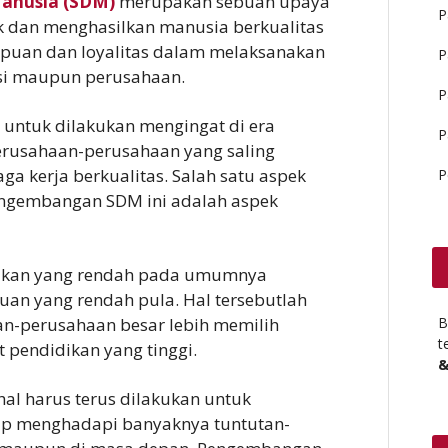
anusia (SDM)
merupakan sebuah upaya
P
 dan menghasilkan manusia berkualitas
puan dan loyalitas dalam melaksanakan
P
asi maupun perusahaan.
P
untuk dilakukan mengingat di era
P
 perusahaan-perusahaan yang saling
a kerja berkualitas. Salah satu aspek
P
ngembangan SDM ini adalah aspek
dikan yang rendah pada umumnya
an yang rendah pula. Hal tersebutlah
-perusahaan besar lebih memilih
B
t
t pendidikan yang tinggi.
&
 harus terus dilakukan untuk
iap menghadapi banyaknya tuntutan-