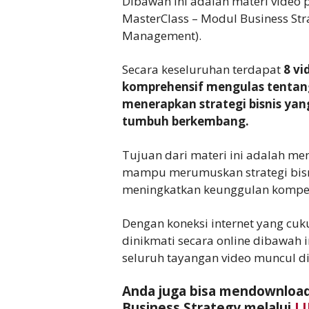
Dibawah ini adalah materi video 
MasterClass – Modul Business Stra
Management).
Secara keseluruhan terdapat
8 v
komprehensif mengulas tenta
menerapkan strategi bisnis yang 
tumbuh berkembang.
Tujuan dari materi ini adalah m
mampu merumuskan strategi bis
meningkatkan keunggulan kompeti
Dengan koneksi internet yang cuk
dinikmati secara online dibawah 
seluruh tayangan video muncul d
Anda juga bisa mendownload
Business Strategy melalui
L