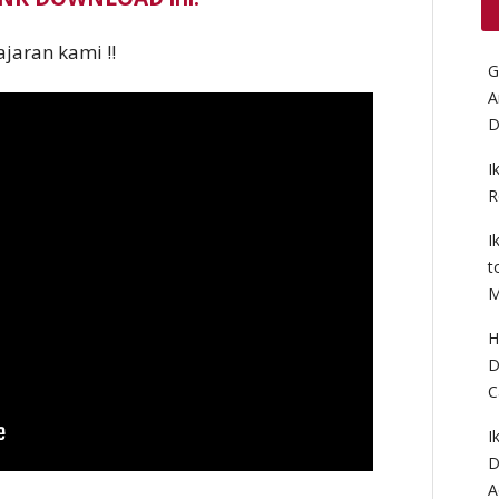
jaran kami !!
G
A
D
I
R
I
t
M
H
D
C
I
D
A