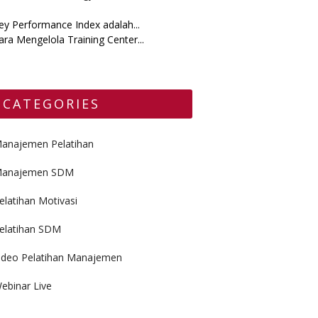
ey Performance Index adalah...
ara Mengelola Training Center...
CATEGORIES
anajemen Pelatihan
anajemen SDM
elatihan Motivasi
elatihan SDM
ideo Pelatihan Manajemen
ebinar Live