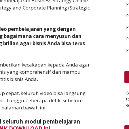
pembelajaran Business Strategy Online
P
tegy and Corporate Planning (Strategic
P
P
ideo pembelajaran yang dengan
ng bagaimana cara menyusun dan
P
brilian agar bisnis Anda bisa terus
P
emberikan kecakapan kepada Anda agar
nis yang komprehensif dan mampu
tis bisnis Anda.
up cepat, seluruh video bisa langsung
B
t
ini. Tunggu beberapa detik, sebelum
&
i halaman bawah ini.
 seluruh modul pembelajaran
INK DOWNLOAD ini.