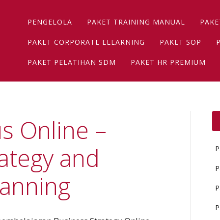
Main menu
Skip
PENGELOLA
PAKET TRAINING MANUAL
PAKE
to
content
PAKET CORPORATE ELEARNING
PAKET SOP
PAKET PELATIHAN SDM
PAKET HR PREMIUM
s Online –
ategy and
P
P
lanning
P
P