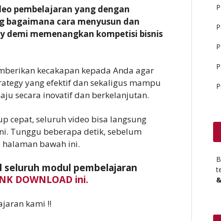
P
ideo pembelajaran yang dengan
ng bagaimana cara menyusun dan
P
gy demi memenangkan kompetisi bisnis
P
P
emberikan kecakapan kepada Anda agar
ategy yang efektif dan sekaligus mampu
P
u secara inovatif dan berkelanjutan.
up cepat, seluruh video bisa langsung
ini. Tunggu beberapa detik, sebelum
i halaman bawah ini.
B
 seluruh modul pembelajaran
t
INK DOWNLOAD ini.
&
jaran kami !!