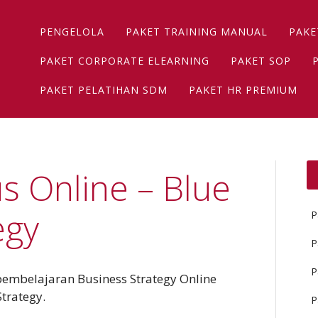
Main menu
Skip
PENGELOLA
PAKET TRAINING MANUAL
PAKE
to
content
PAKET CORPORATE ELEARNING
PAKET SOP
PAKET PELATIHAN SDM
PAKET HR PREMIUM
s Online – Blue
egy
P
P
P
pembelajaran Business Strategy Online
trategy.
P