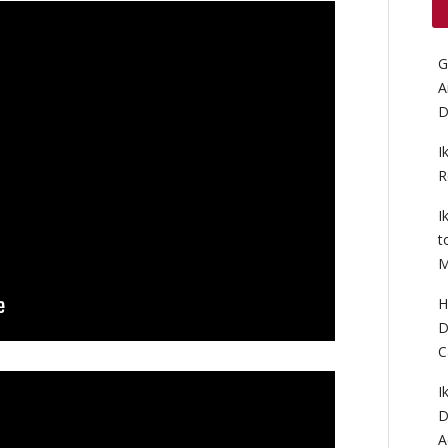
G
A
D
I
R
I
t
M
H
D
C
I
D
A