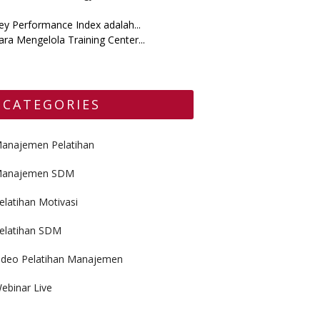
ey Performance Index adalah...
ara Mengelola Training Center...
CATEGORIES
anajemen Pelatihan
anajemen SDM
elatihan Motivasi
elatihan SDM
ideo Pelatihan Manajemen
ebinar Live