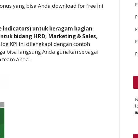
P
onus yang bisa Anda download for free ini
P
e indicators) untuk beragam bagian
P
untuk bidang HRD, Marketing & Sales,
P
log KPI ini dilengkapi dengan contoh
gga bisa langsung Anda gunakan sebagai
P
n team Anda.
B
t
&