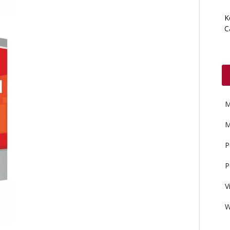
K
C
M
M
P
P
V
W