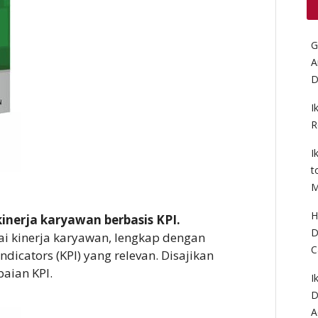
G
A
D
I
R
I
t
M
H
kinerja karyawan berbasis KPI.
D
ai kinerja karyawan, lengkap dengan
C
icators (KPI) yang relevan. Disajikan
aian KPI.
I
D
A