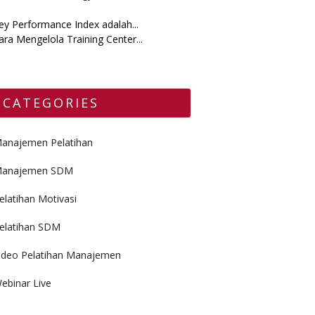
ey Performance Index adalah...
ara Mengelola Training Center...
CATEGORIES
anajemen Pelatihan
anajemen SDM
elatihan Motivasi
elatihan SDM
ideo Pelatihan Manajemen
ebinar Live