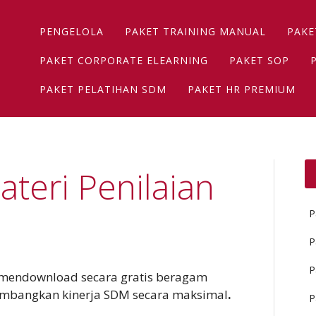
Main menu
Skip
PENGELOLA
PAKET TRAINING MANUAL
PAKE
to
content
PAKET CORPORATE ELEARNING
PAKET SOP
PAKET PELATIHAN SDM
PAKET HR PREMIUM
teri Penilaian
P
P
P
t mendownload secara gratis beragam
embangkan kinerja SDM secara maksimal
.
P