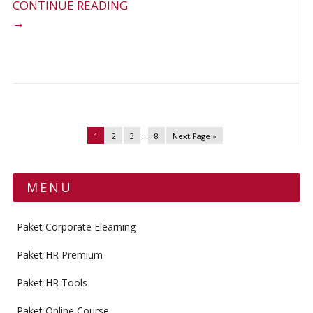
CONTINUE READING
→
1
2
3
…
8
Next Page »
MENU
Paket Corporate Elearning
Paket HR Premium
Paket HR Tools
Paket Online Course