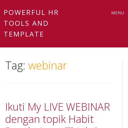
Main
Skip
POWERFUL HR
MENU
to
TOOLS AND
menu
content
TEMPLATE
Tag:
webinar
Ikuti My LIVE WEBINAR
dengan topik Habit