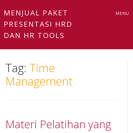
Main
Skip
MENJUAL PAKET
MENU
to
PRESENTASI HRD
menu
content
DAN HR TOOLS
Tag:
Time
Management
Materi Pelatihan yang