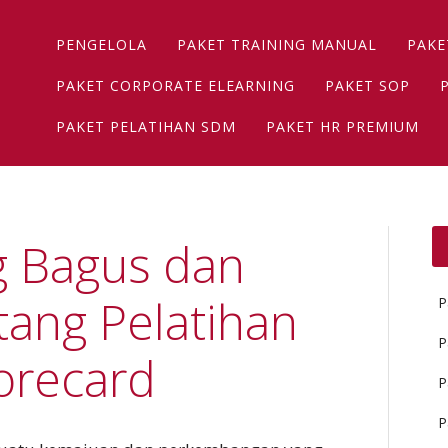
Main menu
Skip
PENGELOLA
PAKET TRAINING MANUAL
PAKE
to
content
PAKET CORPORATE ELEARNING
PAKET SOP
PAKET PELATIHAN SDM
PAKET HR PREMIUM
g Bagus dan
tang Pelatihan
P
P
orecard
P
P