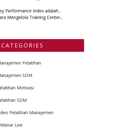
ey Performance Index adalah...
ara Mengelola Training Center...
CATEGORIES
anajemen Pelatihan
anajemen SDM
elatihan Motivasi
elatihan SDM
ideo Pelatihan Manajemen
ebinar Live