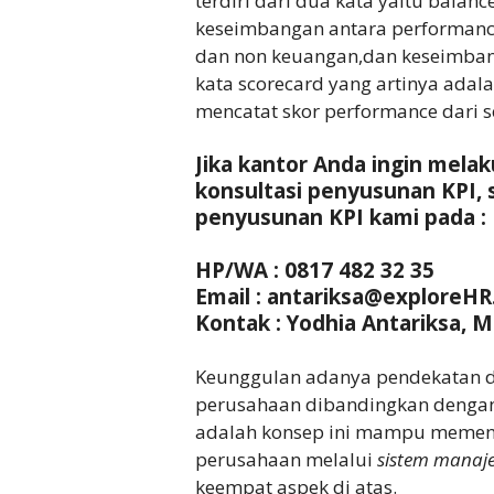
terdiri dari dua kata yaitu bala
keseimbangan antara performanc
dan non keuangan,dan keseimbanga
kata scorecard yang artinya adal
mencatat skor performance dari s
Jika kantor Anda ingin melak
konsultasi penyusunan KPI, 
penyusunan KPI kami pada :
HP/WA : 0817 482 32 35
Email :
antariksa@exploreHR
Kontak : Yodhia Antariksa, M
Keunggulan adanya pendekatan da
perusahaan dibandingkan dengan
adalah konsep ini mampu memenu
perusahaan melalui
sistem manaj
keempat aspek di atas.