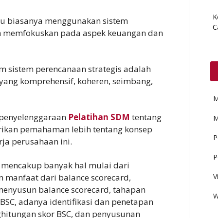
K
lu biasanya menggunakan sistem
C
ih memfokuskan pada aspek keuangan dan
m sistem perencanaan strategis adalah
ng komprehensif, koheren, seimbang,
M
penyelenggaraan
Pelatihan SDM
tentang
M
ikan pemahaman lebih tentang konsep
P
ja perusahaan ini.
P
 mencakup banyak hal mulai dari
n manfaat dari balance scorecard,
V
menyusun balance scorecard, tahapan
W
BSC, adanya identifikasi dan penetapan
ghitungan skor BSC, dan penyusunan