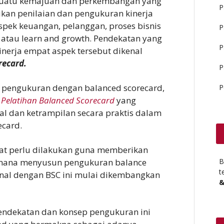
suatu kemajuan dan perkembangan yang
P
ukan penilaian dan pengukuran kinerja
spek keuangan, pelanggan, proses bisnis
P
 atau learn and growth. Pendekatan yang
P
nerja empat aspek tersebut dikenal
recard.
P
n pengukuran dengan balanced scorecard,
P
n
Pelatihan Balanced Scorecard
yang
l dan ketrampilan secara praktis dalam
ecard.
at perlu dilakukan guna memberikan
mana menyusun pengukuran balance
B
t
enal dengan BSC ini mulai dikembangkan
&
endekatan dan konsep pengukuran ini