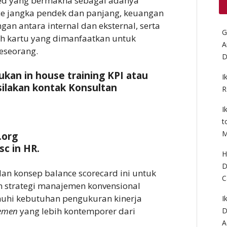
nced yang bermakna sebagai adanya
e jangka pendek dan panjang, keuangan
n antara internal dan eksternal, serta
G
ah kartu yang dimanfaatkan untuk
A
eseorang.
D
ukan in house training KPI atau
I
silakan kontak Konsultan
R
I
t
M
.org
sc in HR.
H
D
n konsep balance scorecard ini untuk
C
 strategi manajemen konvensional
hi kebutuhan pengukuran kinerja
I
emen
yang lebih kontemporer dari
D
A