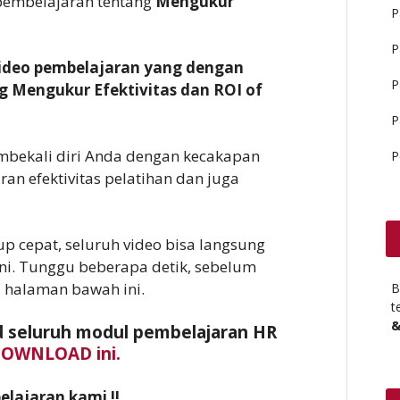
 pembelajaran tentang
Mengukur
P
P
video pembelajaran yang dengan
P
 Mengukur Efektivitas dan ROI of
P
embekali diri Anda dengan kecakapan
P
n efektivitas pelatihan dan juga
up cepat, seluruh video bisa langsung
ini. Tunggu beberapa detik, sebelum
i halaman bawah ini.
B
t
&
 seluruh modul pembelajaran HR
DOWNLOAD ini.
lajaran kami !!