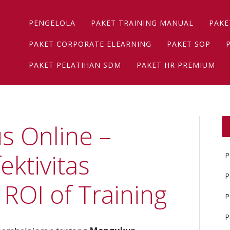
Main menu
Skip
PENGELOLA
PAKET TRAINING MANUAL
PAKE
to
content
PAKET CORPORATE ELEARNING
PAKET SOP
PAKET PELATIHAN SDM
PAKET HR PREMIUM
s Online –
ktivitas
P
P
 ROI of Training
P
P