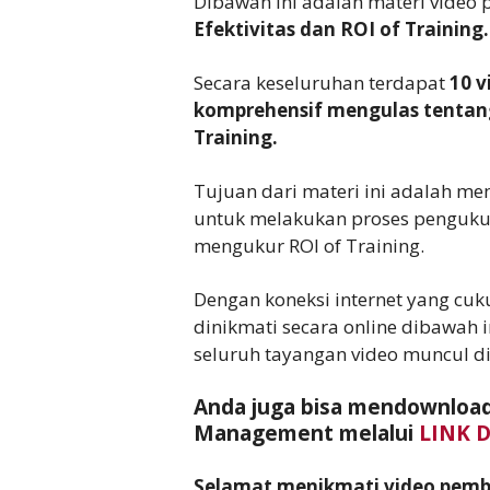
Dibawah ini adalah materi video
Efektivitas dan ROI of Training.
Secara keseluruhan terdapat
10 
komprehensif mengulas tentang
Training.
Tujuan dari materi ini adalah m
untuk melakukan proses pengukura
mengukur ROI of Training.
Dengan koneksi internet yang cuk
dinikmati secara online dibawah 
seluruh tayangan video muncul d
Anda juga bisa mendownload
Management melalui
LINK 
Selamat menikmati video pembe