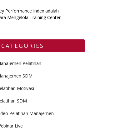
ey Performance Index adalah...
ara Mengelola Training Center...
CATEGORIES
anajemen Pelatihan
anajemen SDM
elatihan Motivasi
elatihan SDM
ideo Pelatihan Manajemen
ebinar Live