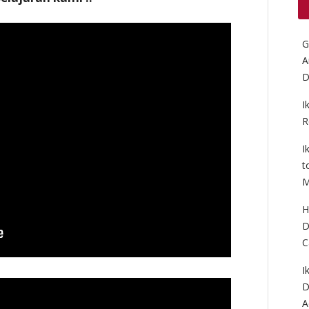
G
A
D
I
R
I
t
M
H
D
C
I
D
A