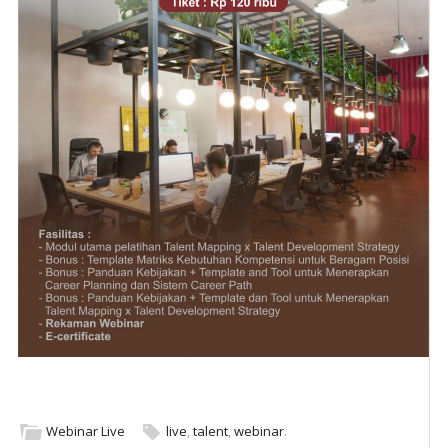
Webinar Live
live
,
talent
,
webinar
.