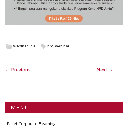
Webinar Live
hrd
,
webinar
.
Post navigation
← Previous
Next →
MENU
Paket Corporate Elearning