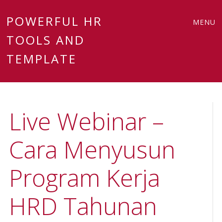
Main
Skip
POWERFUL HR
MENU
to
TOOLS AND
menu
content
TEMPLATE
Live Webinar –
Cara Menyusun
Program Kerja
HRD Tahunan