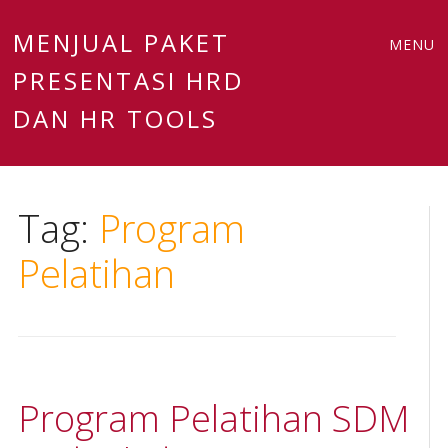
Main
Skip
MENJUAL PAKET
MENU
to
PRESENTASI HRD
menu
content
DAN HR TOOLS
Tag:
Program
Pelatihan
Program Pelatihan SDM