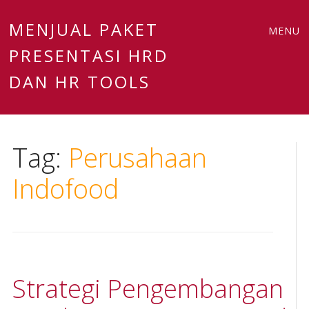
Main
Skip
MENJUAL PAKET
MENU
to
PRESENTASI HRD
menu
content
DAN HR TOOLS
Tag:
Perusahaan
Indofood
Strategi Pengembangan