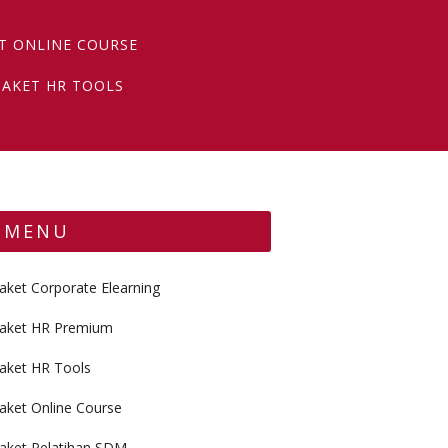
T ONLINE COURSE
PAKET HR TOOLS
MENU
aket Corporate Elearning
aket HR Premium
aket HR Tools
aket Online Course
aket Pelatihan SDM