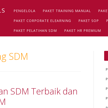
Main menu
Skip
LS
PENGELOLA
PAKET TRAINING MANUAL
PAKE
to
content
PAKET CORPORATE ELEARNING
PAKET SOP
PAKET PELATIHAN SDM
PAKET HR PREMIUM
ing SDM
P
P
an SDM Terbaik dan
P
DM
P
P