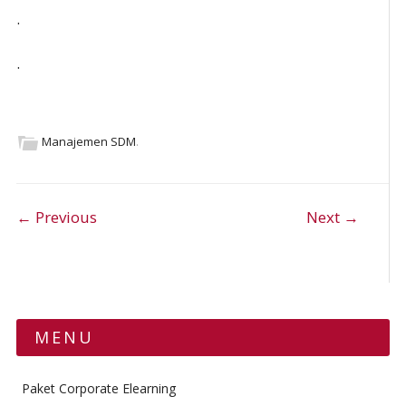
.
.
Manajemen SDM
.
Post navigation
← Previous
Next →
MENU
Paket Corporate Elearning