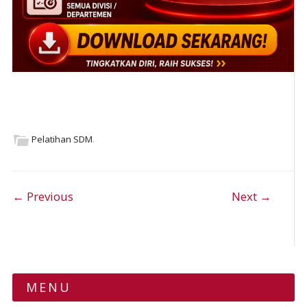
Pelatihan SDM
.
Post navigation
← Previous
Next →
MENU