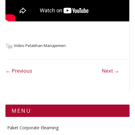
Video Pelatihan Manajemen
.
Post navigation
← Previous
Next →
MENU
Paket Corporate Elearning