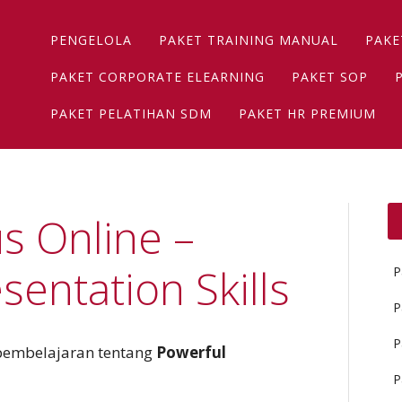
Main menu
Skip
PENGELOLA
PAKET TRAINING MANUAL
PAKE
to
content
PAKET CORPORATE ELEARNING
PAKET SOP
PAKET PELATIHAN SDM
PAKET HR PREMIUM
s Online –
sentation Skills
P
P
P
 pembelajaran tentang
Powerful
P