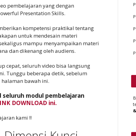
P
ideo pembelajaran yang dengan
werful Presentation Skills.
P
mberikan kompetensi praktikal tentang
P
kapan untuk mendesain materi
P
n sekaligus mampu menyampaikan materi
na dan dikenang oleh audiens.
P
up cepat, seluruh video bisa langsung
ini. Tunggu beberapa detik, sebelum
i halaman bawah ini.
 seluruh modul pembelajaran
B
INK DOWNLOAD ini.
t
&
jaran kami !!
– Dimensi Kunci