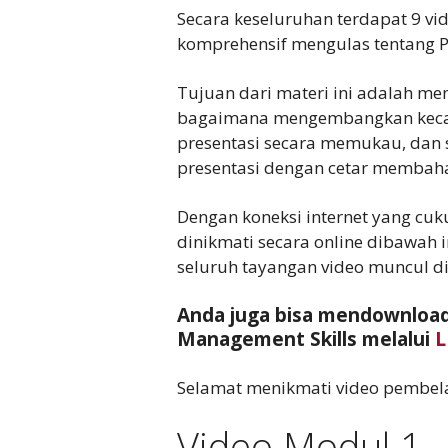
Secara keseluruhan terdapat 9 v
komprehensif mengulas tentang Po
Tujuan dari materi ini adalah me
bagaimana mengembangkan keca
presentasi secara memukau, da
presentasi dengan cetar membaha
Dengan koneksi internet yang cuk
dinikmati secara online dibawah 
seluruh tayangan video muncul d
Anda juga bisa mendownload
Management Skills melalui
L
Selamat menikmati video pembela
Video Modul 1 