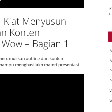
K
C
– Kiat Menyusun
n Konten
g Wow – Bagian 1
M
 merumuskan outline dan konten
M
n mampu menghasilakn materi presentasi
P
P
V
W