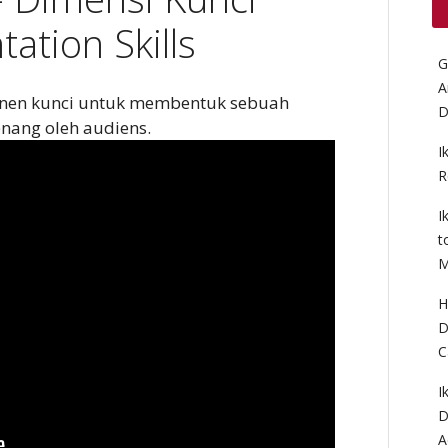
ation Skills
G
A
ponen kunci untuk membentuk sebuah
D
nang oleh audiens.
I
R
I
t
M
H
D
C
I
D
A