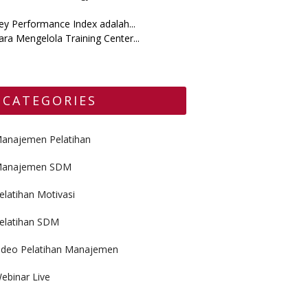
ey Performance Index adalah...
ara Mengelola Training Center...
CATEGORIES
anajemen Pelatihan
anajemen SDM
elatihan Motivasi
elatihan SDM
ideo Pelatihan Manajemen
ebinar Live